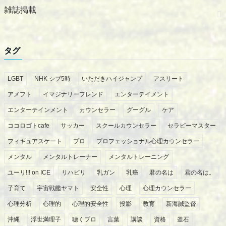
雑誌掲載
タグ
LGBT
NHK シブ5時
いただきハイジャンプ
アスリート
アメフト
イマジナリーフレンド
エンターテイメント
エンターテインメント
カウンセラー
グーグル
ケア
ココロゴトcafe
サッカー
スクールカウンセラー
セラピーマスター
フィギュアスケート
プロ
プロフェッショナル心理カウンセラー
メンタル
メンタルトレーナー
メンタルトレーニング
ユーリ!!! on ICE
リハビリ
乳ガン
乳癌
君の名は
君の名は。
子育て
宇宙戦艦ヤマト
安全性
心理
心理カウンセラー
心理分析
心理的
心理的安全性
投影
教育
新海誠監督
沖縄
浮世満理子
聴くプロ
言葉
講談
資格
釜石