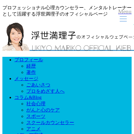
プロフェッショナル心理カウンセラー、メンタルトレーナー
Menu
として活躍する浮世満理子のオフィシャルページ
プロフィール
経歴
著作
メッセージ
ごあいさつ
プロをめざす人へ
コラム&Blog
社会心理
がんと心のケア
スポーツ
スクールカウンセラー
アニメ