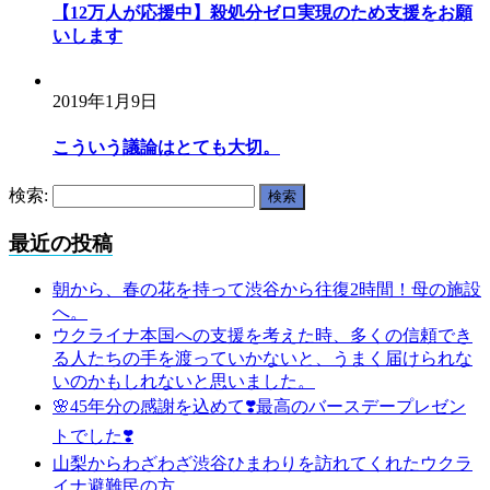
【12万人が応援中】殺処分ゼロ実現のため支援をお願
いします
2019年1月9日
こういう議論はとても大切。
検索:
最近の投稿
朝から、春の花を持って渋谷から往復2時間！母の施設
へ。
ウクライナ本国への支援を考えた時、多くの信頼でき
る人たちの手を渡っていかないと、うまく届けられな
いのかもしれないと思いました。
🌸45年分の感謝を込めて❣️最高のバースデープレゼン
トでした❣️
山梨からわざわざ渋谷ひまわりを訪れてくれたウクラ
イナ避難民の方。