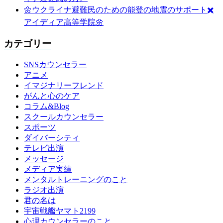
🌼ウクライナ避難民のための能登の地震のサポート✖️
アイディア高等学院🌼
カテゴリー
SNSカウンセラー
アニメ
イマジナリーフレンド
がんと心のケア
コラム&Blog
スクールカウンセラー
スポーツ
ダイバーシティ
テレビ出演
メッセージ
メディア実績
メンタルトレーニングのこと
ラジオ出演
君の名は
宇宙戦艦ヤマト2199
心理カウンセラーのこと