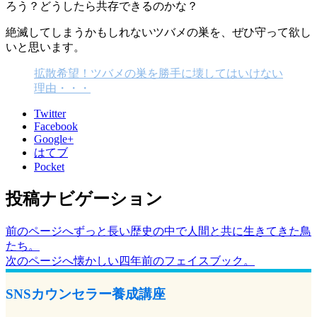
ろう？どうしたら共存できるのかな？
絶滅してしまうかもしれないツバメの巣を、ぜひ守って欲し
いと思います。
拡散希望！ツバメの巣を勝手に壊してはいけない
理由・・・
Twitter
Facebook
Google+
はてブ
Pocket
投稿ナビゲーション
前のページへ
ずっと長い歴史の中で人間と共に生きてきた鳥
たち。
次のページへ
懐かしい四年前のフェイスブック。
SNSカウンセラー養成講座