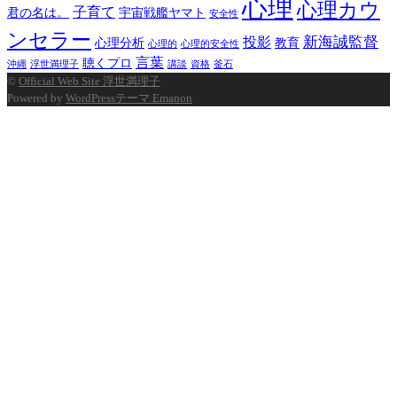
心理
心理カウ
子育て
君の名は。
宇宙戦艦ヤマト
安全性
ンセラー
新海誠監督
投影
心理分析
教育
心理的
心理的安全性
言葉
聴くプロ
沖縄
浮世満理子
講談
資格
釜石
©
Official Web Site 浮世満理子
Powered by
WordPressテーマ Emanon