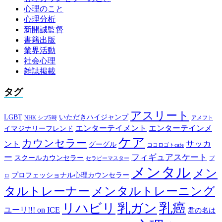
心理のこと
心理分析
新開誠監督
書籍出版
業界活動
社会心理
雑誌掲載
タグ
アスリート
LGBT
いただきハイジャンプ
NHK シブ5時
アメフト
エンターテイメント
エンターテインメ
イマジナリーフレンド
ケア
カウンセラー
サッカ
ント
グーグル
ココロゴトcafe
ー
フィギュアスケート
スクールカウンセラー
セラピーマスター
プ
メンタル
メン
プロフェッショナル心理カウンセラー
ロ
タルトレーナー
メンタルトレーニング
乳癌
リハビリ
乳ガン
ユーリ!!! on ICE
君の名は