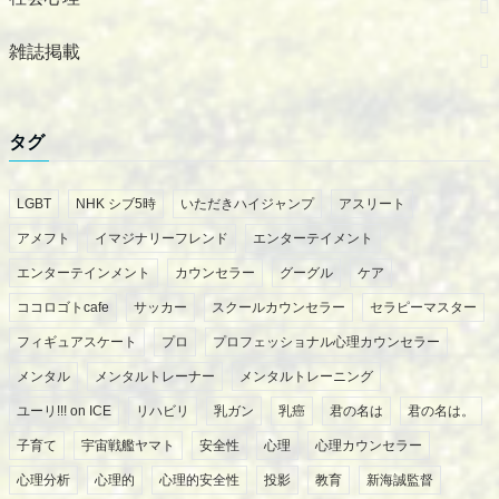
雑誌掲載
タグ
LGBT
NHK シブ5時
いただきハイジャンプ
アスリート
アメフト
イマジナリーフレンド
エンターテイメント
エンターテインメント
カウンセラー
グーグル
ケア
ココロゴトcafe
サッカー
スクールカウンセラー
セラピーマスター
フィギュアスケート
プロ
プロフェッショナル心理カウンセラー
メンタル
メンタルトレーナー
メンタルトレーニング
ユーリ!!! on ICE
リハビリ
乳ガン
乳癌
君の名は
君の名は。
子育て
宇宙戦艦ヤマト
安全性
心理
心理カウンセラー
心理分析
心理的
心理的安全性
投影
教育
新海誠監督