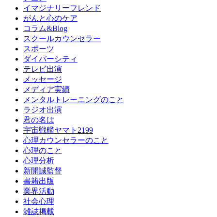
イマジナリーフレンド
がんと心のケア
コラム&Blog
スクールカウンセラー
スポーツ
ダイバーシティ
テレビ出演
メッセージ
メディア実績
メンタルトレーニングのこと
ラジオ出演
君の名は
宇宙戦艦ヤマト2199
心理カウンセラーのこと
心理のこと
心理分析
新開誠監督
書籍出版
業界活動
社会心理
雑誌掲載