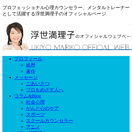
プロフェッショナル心理カウンセラー、メンタルトレーナー
として活躍する浮世満理子のオフィシャルページ
プロフィール
経歴
著作
メッセージ
ごあいさつ
プロをめざす人へ
コラム&Blog
社会心理
がんと心のケア
スポーツ
スクールカウンセラー
アニメ