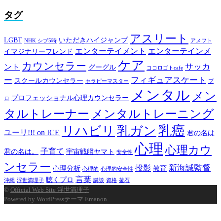
タグ
アスリート
LGBT
いただきハイジャンプ
NHK シブ5時
アメフト
エンターテイメント
エンターテインメ
イマジナリーフレンド
ケア
カウンセラー
サッカ
ント
グーグル
ココロゴトcafe
ー
フィギュアスケート
スクールカウンセラー
セラピーマスター
プ
メンタル
メン
プロフェッショナル心理カウンセラー
ロ
タルトレーナー
メンタルトレーニング
乳癌
リハビリ
乳ガン
ユーリ!!! on ICE
君の名は
心理
心理カウ
子育て
君の名は。
宇宙戦艦ヤマト
安全性
ンセラー
新海誠監督
投影
心理分析
教育
心理的
心理的安全性
言葉
聴くプロ
沖縄
浮世満理子
講談
資格
釜石
©
Official Web Site 浮世満理子
Powered by
WordPressテーマ Emanon