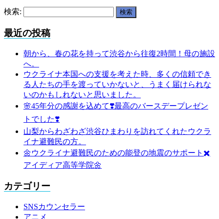
検索:
最近の投稿
朝から、春の花を持って渋谷から往復2時間！母の施設
へ。
ウクライナ本国への支援を考えた時、多くの信頼でき
る人たちの手を渡っていかないと、うまく届けられな
いのかもしれないと思いました。
🌸45年分の感謝を込めて❣️最高のバースデープレゼン
トでした❣️
山梨からわざわざ渋谷ひまわりを訪れてくれたウクラ
イナ避難民の方。
🌼ウクライナ避難民のための能登の地震のサポート✖️
アイディア高等学院🌼
カテゴリー
SNSカウンセラー
アニメ