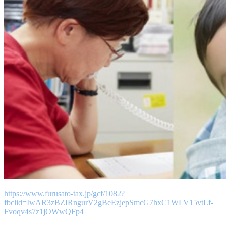
https://www.furusato-tax.jp/gcf/1082?
fbclid=IwAR3zBZIRngurV2gBeEzjepSmcG7hxC1WLV15vtLf-
Fvoqv4s7z1jOWwQFp4