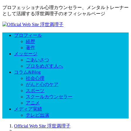
プロフェッショナル心理カウンセラー、メンタルトレーナー
として活躍する浮世満理子のオフィシャルページ
プロフィール
経歴
著作
メッセージ
ごあいさつ
プロをめざす人へ
コラム&Blog
社会心理
がんと心のケア
スポーツ
スクールカウンセラー
アニメ
メディア実績
テレビ出演
Official Web Site 浮世満理子