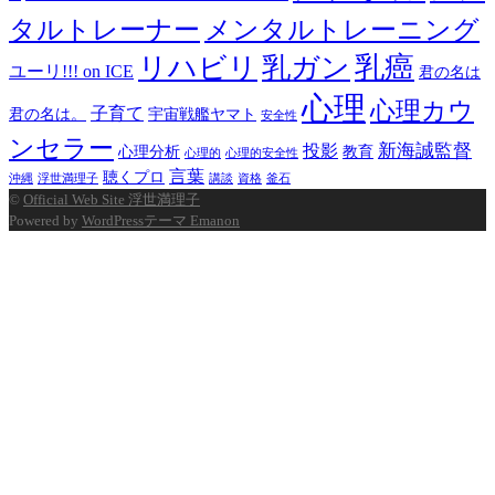
タルトレーナー
メンタルトレーニング
乳癌
リハビリ
乳ガン
ユーリ!!! on ICE
君の名は
心理
心理カウ
子育て
君の名は。
宇宙戦艦ヤマト
安全性
ンセラー
新海誠監督
投影
心理分析
教育
心理的
心理的安全性
言葉
聴くプロ
沖縄
浮世満理子
講談
資格
釜石
©
Official Web Site 浮世満理子
Powered by
WordPressテーマ Emanon