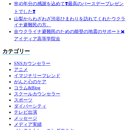
🌸45年分の感謝を込めて❣️最高のバースデープレゼン
トでした❣️
山梨からわざわざ渋谷ひまわりを訪れてくれたウクラ
イナ避難民の方。
🌼ウクライナ避難民のための能登の地震のサポート✖️
アイディア高等学院🌼
カテゴリー
SNSカウンセラー
アニメ
イマジナリーフレンド
がんと心のケア
コラム&Blog
スクールカウンセラー
スポーツ
ダイバーシティ
テレビ出演
メッセージ
メディア実績