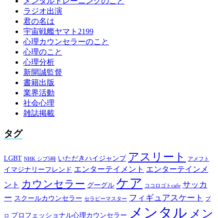
メンタルトレーニングのこと
ラジオ出演
君の名は
宇宙戦艦ヤマト2199
心理カウンセラーのこと
心理のこと
心理分析
新開誠監督
書籍出版
業界活動
社会心理
雑誌掲載
タグ
アスリート
LGBT
いただきハイジャンプ
NHK シブ5時
アメフト
エンターテイメント
エンターテインメ
イマジナリーフレンド
ケア
カウンセラー
サッカ
ント
グーグル
ココロゴトcafe
ー
フィギュアスケート
スクールカウンセラー
セラピーマスター
プ
メンタル
メン
プロフェッショナル心理カウンセラー
ロ