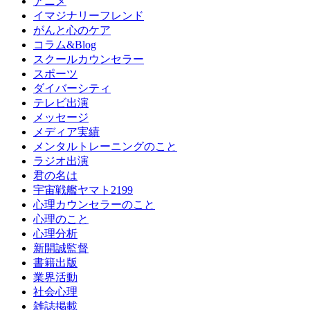
アニメ
イマジナリーフレンド
がんと心のケア
コラム&Blog
スクールカウンセラー
スポーツ
ダイバーシティ
テレビ出演
メッセージ
メディア実績
メンタルトレーニングのこと
ラジオ出演
君の名は
宇宙戦艦ヤマト2199
心理カウンセラーのこと
心理のこと
心理分析
新開誠監督
書籍出版
業界活動
社会心理
雑誌掲載