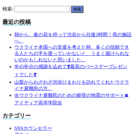
検索:
最近の投稿
朝から、春の花を持って渋谷から往復2時間！母の施設
へ。
ウクライナ本国への支援を考えた時、多くの信頼でき
る人たちの手を渡っていかないと、うまく届けられな
いのかもしれないと思いました。
🌸45年分の感謝を込めて❣️最高のバースデープレゼン
トでした❣️
山梨からわざわざ渋谷ひまわりを訪れてくれたウクラ
イナ避難民の方。
🌼ウクライナ避難民のための能登の地震のサポート✖️
アイディア高等学院🌼
カテゴリー
SNSカウンセラー