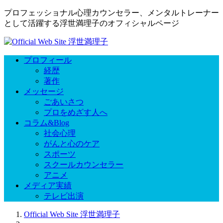
プロフェッショナル心理カウンセラー、メンタルトレーナー
として活躍する浮世満理子のオフィシャルページ
プロフィール
経歴
著作
メッセージ
ごあいさつ
プロをめざす人へ
コラム&Blog
社会心理
がんと心のケア
スポーツ
スクールカウンセラー
アニメ
メディア実績
テレビ出演
Official Web Site 浮世満理子