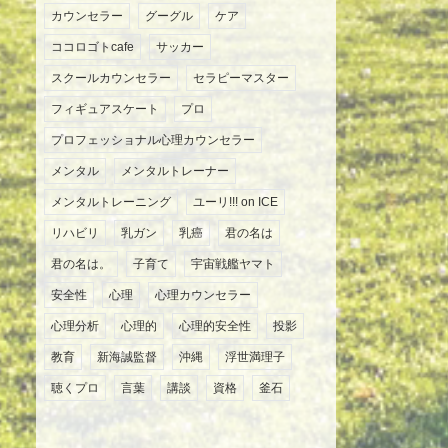
カウンセラー
グーグル
ケア
ココロゴトcafe
サッカー
スクールカウンセラー
セラピーマスター
フィギュアスケート
プロ
プロフェッショナル心理カウンセラー
メンタル
メンタルトレーナー
メンタルトレーニング
ユーリ!!! on ICE
リハビリ
乳ガン
乳癌
君の名は
君の名は。
子育て
宇宙戦艦ヤマト
安全性
心理
心理カウンセラー
心理分析
心理的
心理的安全性
投影
教育
新海誠監督
沖縄
浮世満理子
聴くプロ
言葉
講談
資格
釜石