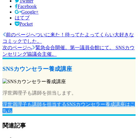
Twitter
Facebook
Google+
はてブ
Pocket
前のページへ
ついに来た！待ってたよってくらい大好きな
投
コミックでした。
稿
次のページへ
緊急会合開催。第一議員会館にて。 SNSカウ
ンセリング協議会主催。
ナ
ビ
SNSカウンセラー養成講座
ゲ
ー
浮世満理子も講師を担当します。
シ
ョ
浮世満理子も講師を担当するSNSカウンセラー養成講座はこ
ちら
ン
関連記事