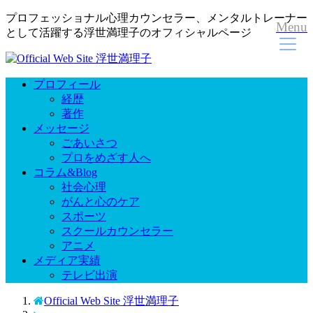
プロフェッショナル心理カウンセラー、メンタルトレーナー
Menu
として活躍する浮世満理子のオフィシャルページ
プロフィール
経歴
著作
メッセージ
ごあいさつ
プロをめざす人へ
コラム&Blog
社会心理
がんと心のケア
スポーツ
スクールカウンセラー
アニメ
メディア実績
テレビ出演
Official Web Site 浮世満理子