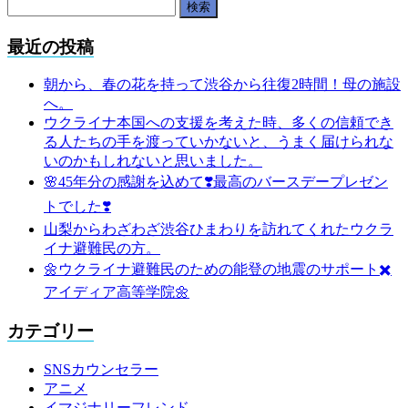
検
索:
最近の投稿
朝から、春の花を持って渋谷から往復2時間！母の施設
へ。
ウクライナ本国への支援を考えた時、多くの信頼でき
る人たちの手を渡っていかないと、うまく届けられな
いのかもしれないと思いました。
🌸45年分の感謝を込めて❣️最高のバースデープレゼン
トでした❣️
山梨からわざわざ渋谷ひまわりを訪れてくれたウクラ
イナ避難民の方。
🌼ウクライナ避難民のための能登の地震のサポート✖️
アイディア高等学院🌼
カテゴリー
SNSカウンセラー
アニメ
イマジナリーフレンド