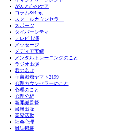
がんと心のケア
コラム&Blog
スクールカウンセラー
スポーツ
ダイバーシティ
テレビ出演
メッセージ
メディア実績
メンタルトレーニングのこと
ラジオ出演
君の名は
宇宙戦艦ヤマト2199
心理カウンセラーのこと
心理のこと
心理分析
新開誠監督
書籍出版
業界活動
社会心理
雑誌掲載