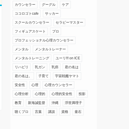
カウンセラー
グーグル
ケア
ココロゴトcafe
サッカー
スクールカウンセラー
セラピーマスター
フィギュアスケート
プロ
プロフェッショナル心理カウンセラー
メンタル
メンタルトレーナー
メンタルトレーニング
ユーリ!!! on ICE
リハビリ
乳ガン
乳癌
君の名は
君の名は。
子育て
宇宙戦艦ヤマト
安全性
心理
心理カウンセラー
心理分析
心理的
心理的安全性
投影
教育
新海誠監督
沖縄
浮世満理子
聴くプロ
言葉
講談
資格
釜石