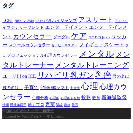
タグ
アスリート
LGBT
いただきハイジャンプ
NHK シブ5時
アメフト
エンターテイメント
エンターテインメ
イマジナリーフレンド
ケア
カウンセラー
サッカ
ント
グーグル
ココロゴトcafe
ー
フィギュアスケート
スクールカウンセラー
セラピーマスター
プ
メンタル
メン
プロフェッショナル心理カウンセラー
ロ
タルトレーナー
メンタルトレーニング
乳癌
リハビリ
乳ガン
ユーリ!!! on ICE
君の名は
心理
心理カウ
子育て
君の名は。
宇宙戦艦ヤマト
安全性
ンセラー
新海誠監督
投影
心理分析
教育
心理的
心理的安全性
言葉
聴くプロ
沖縄
浮世満理子
講談
資格
釜石
©
Official Web Site 浮世満理子
Powered by
WordPressテーマ Emanon