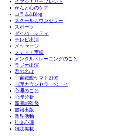
イマジナリーフレンド
がんと心のケア
コラム&Blog
スクールカウンセラー
スポーツ
ダイバーシティ
テレビ出演
メッセージ
メディア実績
メンタルトレーニングのこと
ラジオ出演
君の名は
宇宙戦艦ヤマト2199
心理カウンセラーのこと
心理のこと
心理分析
新開誠監督
書籍出版
業界活動
社会心理
雑誌掲載