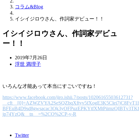
コラム&Blog
イシイジロウさん、作詞家デビュー！！
イシイジロウさん、作詞家デビュ
ー！！
2019年7月26日
浮世 満理子
いろんな才能あって本当にすごいですね！
https://www.facebook.com/jiro.ishii.7/posts/10206165503612731?
__cft__[0]=AZWZVYA2SeSQZbqXftyv5fXogE3K5Clei7jC8FvT
BFEuB4D9sd8gwsacac3Qk3yOFPuzEPKYtfXMtPiimzQIBTv3TK
jp74YzQ&__tn__=%2CO%2CP-y-R
Twitter