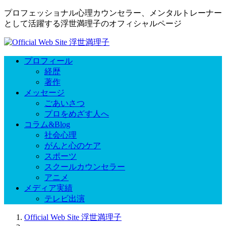
プロフェッショナル心理カウンセラー、メンタルトレーナー
として活躍する浮世満理子のオフィシャルページ
プロフィール
経歴
著作
メッセージ
ごあいさつ
プロをめざす人へ
コラム&Blog
社会心理
がんと心のケア
スポーツ
スクールカウンセラー
アニメ
メディア実績
テレビ出演
Official Web Site 浮世満理子