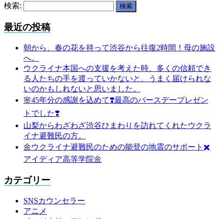
検索:
最近の投稿
朝から、春の花を持って渋谷から往復2時間！母の施設
へ。
ウクライナ本国への支援を考えた時、多くの信頼でき
る人たちの手を渡っていかないと、うまく届けられな
いのかもしれないと思いました。
🌸45年分の感謝を込めて❣️最高のバースデープレゼン
トでした❣️
山梨からわざわざ渋谷ひまわりを訪れてくれたウクラ
イナ避難民の方。
🌼ウクライナ避難民のための能登の地震のサポート✖️
アイディア高等学院🌼
カテゴリー
SNSカウンセラー
アニメ