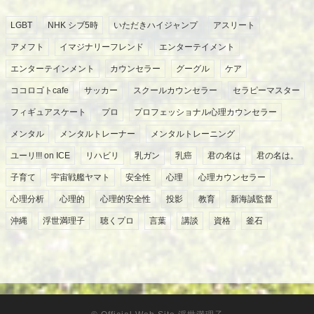
LGBT
NHK シブ5時
いただきハイジャンプ
アスリート
アメフト
イマジナリーフレンド
エンターテイメント
エンターテインメント
カウンセラー
グーグル
ケア
ココロゴトcafe
サッカー
スクールカウンセラー
セラピーマスター
フィギュアスケート
プロ
プロフェッショナル心理カウンセラー
メンタル
メンタルトレーナー
メンタルトレーニング
ユーリ!!! on ICE
リハビリ
乳ガン
乳癌
君の名は
君の名は。
子育て
宇宙戦艦ヤマト
安全性
心理
心理カウンセラー
心理分析
心理的
心理的安全性
投影
教育
新海誠監督
沖縄
浮世満理子
聴くプロ
言葉
講談
資格
釜石