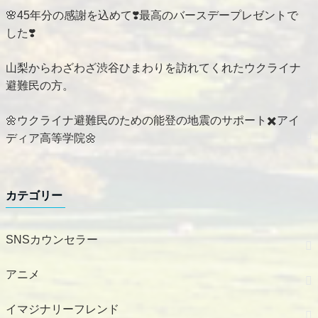
🌸45年分の感謝を込めて❣️最高のバースデープレゼントで
した❣️
山梨からわざわざ渋谷ひまわりを訪れてくれたウクライナ
避難民の方。
🌼ウクライナ避難民のための能登の地震のサポート✖️アイ
ディア高等学院🌼
カテゴリー
SNSカウンセラー
アニメ
イマジナリーフレンド