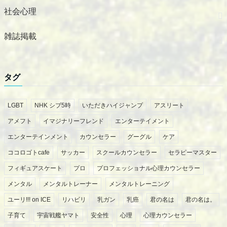
社会心理
雑誌掲載
タグ
LGBT
NHK シブ5時
いただきハイジャンプ
アスリート
アメフト
イマジナリーフレンド
エンターテイメント
エンターテインメント
カウンセラー
グーグル
ケア
ココロゴトcafe
サッカー
スクールカウンセラー
セラピーマスター
フィギュアスケート
プロ
プロフェッショナル心理カウンセラー
メンタル
メンタルトレーナー
メンタルトレーニング
ユーリ!!! on ICE
リハビリ
乳ガン
乳癌
君の名は
君の名は。
子育て
宇宙戦艦ヤマト
安全性
心理
心理カウンセラー