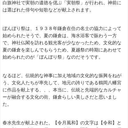
白旗神社で実朝の遺徳を偲ぶ「実朝祭」が行われ、神前に
は選ばれた俳句や短歌などが献上されます。
ぼんぼり祭は、１９３８年鎌倉在住の名士の協力によって
始められたそうで、夏の鎌倉は、海水浴客で賑わう一方
で、神社仏閣を訪れる観光客が少なかったため、文化的な
夏の鎌倉を楽しんでもらうため、夏越祭の時期にあわせて
始められたのが「ぼんぼり祭」なのだそうです。
なるほど、伝統的な神事に加え地域の文化的な振興をねが
う、文化人たちが率先して、地元の誇りである鶴岡八幡宮
に作品を献上する、、、本当に、伝統と先端的なカルチャ
ーが融合する文化の街、鎌倉らしい美しさだと思いまし
た。
春水先生が献上された、【令月風和】の文字は【令和】と