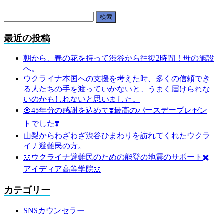
検
索:
最近の投稿
朝から、春の花を持って渋谷から往復2時間！母の施設
へ。
ウクライナ本国への支援を考えた時、多くの信頼でき
る人たちの手を渡っていかないと、うまく届けられな
いのかもしれないと思いました。
🌸45年分の感謝を込めて❣️最高のバースデープレゼン
トでした❣️
山梨からわざわざ渋谷ひまわりを訪れてくれたウクラ
イナ避難民の方。
🌼ウクライナ避難民のための能登の地震のサポート✖️
アイディア高等学院🌼
カテゴリー
SNSカウンセラー