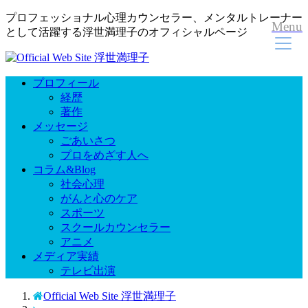
プロフェッショナル心理カウンセラー、メンタルトレーナー
Menu
として活躍する浮世満理子のオフィシャルページ
プロフィール
経歴
著作
メッセージ
ごあいさつ
プロをめざす人へ
コラム&Blog
社会心理
がんと心のケア
スポーツ
スクールカウンセラー
アニメ
メディア実績
テレビ出演
Official Web Site 浮世満理子