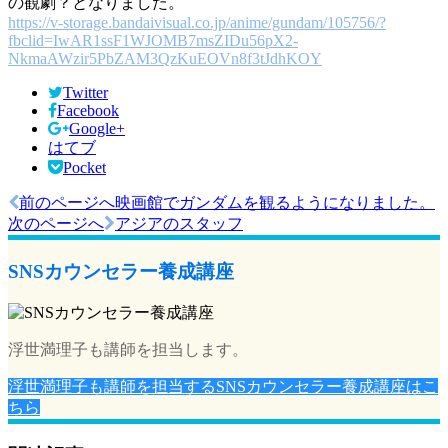
の観劇？となりました。
https://v-storage.bandaivisual.co.jp/anime/gundam/105756/?
fbclid=IwAR1ssF1WJOMB7msZIDu56pX2-
NkmaAWzir5PbZAM3QzKuEOVn8f3tJdhKOY
Twitter
Facebook
Google+
はてブ
Pocket
前のページへ
映画館でガンダムを観るようになりました。
投
次のページへ
アジアのスタッフ
稿
ナ
SNSカウンセラー養成講座
ビ
ゲ
浮世満理子も講師を担当します。
ー
浮世満理子も講師を担当するSNSカウンセラー養成講座はこ
シ
ちら
ョ