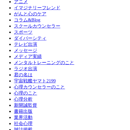
アニメ
イマジナリーフレンド
がんと心のケア
コラム&Blog
スクールカウンセラー
スポーツ
ダイバーシティ
テレビ出演
メッセージ
メディア実績
メンタルトレーニングのこと
ラジオ出演
君の名は
宇宙戦艦ヤマト2199
心理カウンセラーのこと
心理のこと
心理分析
新開誠監督
書籍出版
業界活動
社会心理
雑誌掲載