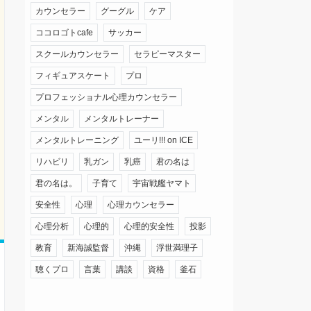
カウンセラー
グーグル
ケア
ココロゴトcafe
サッカー
スクールカウンセラー
セラピーマスター
フィギュアスケート
プロ
プロフェッショナル心理カウンセラー
メンタル
メンタルトレーナー
メンタルトレーニング
ユーリ!!! on ICE
リハビリ
乳ガン
乳癌
君の名は
君の名は。
子育て
宇宙戦艦ヤマト
安全性
心理
心理カウンセラー
心理分析
心理的
心理的安全性
投影
教育
新海誠監督
沖縄
浮世満理子
聴くプロ
言葉
講談
資格
釜石