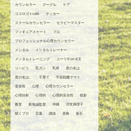
カウンセラー
グーグル
ケア
ココロゴトcafe
サッカー
スクールカウンセラー
セラピーマスター
フィギュアスケート
プロ
プロフェッショナル心理カウンセラー
メンタル
メンタルトレーナー
メンタルトレーニング
ユーリ!!! on ICE
リハビリ
乳ガン
乳癌
君の名は
君の名は。
子育て
宇宙戦艦ヤマト
安全性
心理
心理カウンセラー
心理分析
心理的
心理的安全性
投影
教育
新海誠監督
沖縄
浮世満理子
聴くプロ
言葉
講談
資格
釜石