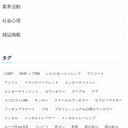
業界活動
社会心理
雑誌掲載
タグ
LGBT
NHK シブ5時
いただきハイジャンプ
アスリート
アメフト
イマジナリーフレンド
エンターテイメント
エンターテインメント
カウンセラー
グーグル
ケア
ココロゴトcafe
サッカー
スクールカウンセラー
セラピーマスター
フィギュアスケート
プロ
プロフェッショナル心理カウンセラー
メンタル
メンタルトレーナー
メンタルトレーニング
ユーリ!!! on ICE
リハビリ
乳ガン
乳癌
君の名は
君の名は。