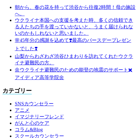
朝から、春の花を持って渋谷から往復2時間！母の施設
へ。
ウクライナ本国への支援を考えた時、多くの信頼でき
る人たちの手を渡っていかないと、うまく届けられな
いのかもしれないと思いました。
🌸45年分の感謝を込めて❣️最高のバースデープレゼン
トでした❣️
山梨からわざわざ渋谷ひまわりを訪れてくれたウクラ
イナ避難民の方。
🌼ウクライナ避難民のための能登の地震のサポート✖️
アイディア高等学院🌼
カテゴリー
SNSカウンセラー
アニメ
イマジナリーフレンド
がんと心のケア
コラム&Blog
スクールカウンセラー