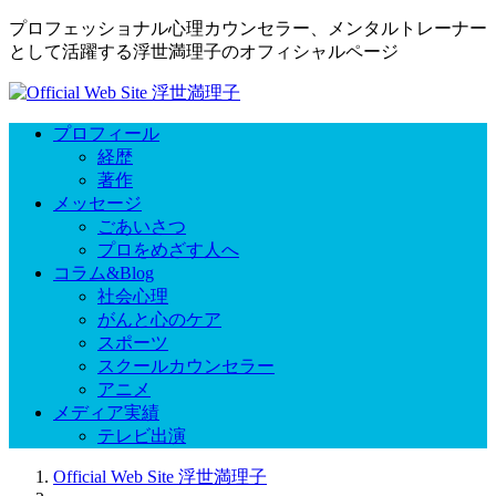
プロフェッショナル心理カウンセラー、メンタルトレーナー
として活躍する浮世満理子のオフィシャルページ
プロフィール
経歴
著作
メッセージ
ごあいさつ
プロをめざす人へ
コラム&Blog
社会心理
がんと心のケア
スポーツ
スクールカウンセラー
アニメ
メディア実績
テレビ出演
Official Web Site 浮世満理子