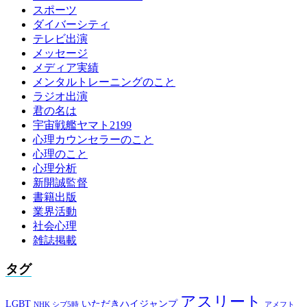
スポーツ
ダイバーシティ
テレビ出演
メッセージ
メディア実績
メンタルトレーニングのこと
ラジオ出演
君の名は
宇宙戦艦ヤマト2199
心理カウンセラーのこと
心理のこと
心理分析
新開誠監督
書籍出版
業界活動
社会心理
雑誌掲載
タグ
アスリート
LGBT
いただきハイジャンプ
NHK シブ5時
アメフト