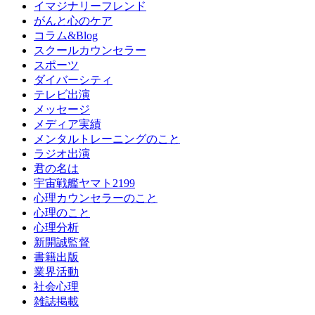
イマジナリーフレンド
がんと心のケア
コラム&Blog
スクールカウンセラー
スポーツ
ダイバーシティ
テレビ出演
メッセージ
メディア実績
メンタルトレーニングのこと
ラジオ出演
君の名は
宇宙戦艦ヤマト2199
心理カウンセラーのこと
心理のこと
心理分析
新開誠監督
書籍出版
業界活動
社会心理
雑誌掲載