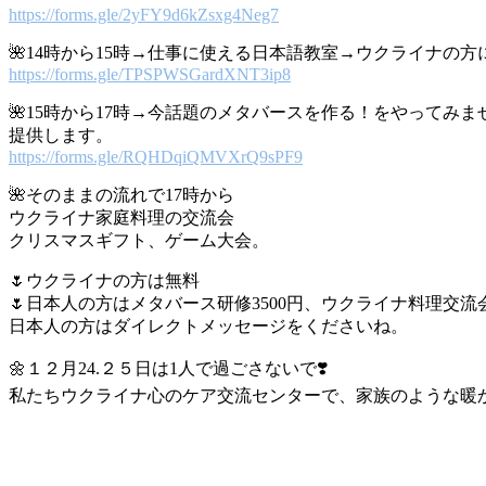
https://forms.gle/2yFY9d6kZsxg4Neg7
🌺14時から15時→仕事に使える日本語教室→ウクライナの
https://forms.gle/TPSPWSGardXNT3ip8
🌺15時から17時→今話題のメタバースを作る！をやって
提供します。
https://forms.gle/RQHDqiQMVXrQ9sPF9
🌺そのままの流れで17時から
ウクライナ家庭料理の交流会
クリスマスギフト、ゲーム大会。
🌷ウクライナの方は無料
🌷日本人の方はメタバース研修3500円、ウクライナ料理交流会
日本人の方はダイレクトメッセージをくださいね。
🌼１２月24.２５日は1人で過ごさないで❣️
私たちウクライナ心のケア交流センターで、家族のような暖