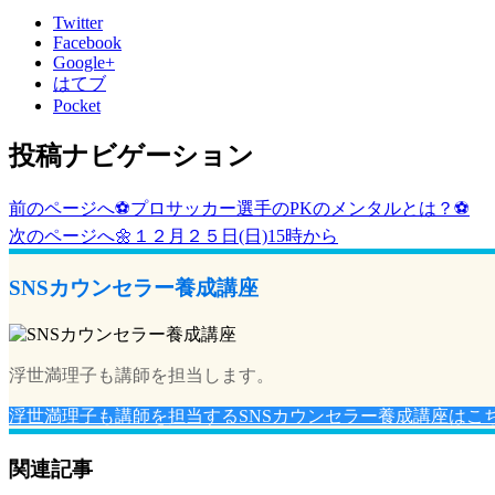
Twitter
Facebook
Google+
はてブ
Pocket
投稿ナビゲーション
前のページへ
⚽️プロサッカー選手のPKのメンタルとは？⚽️
次のページへ
🌼１２月２５日(日)15時から
SNSカウンセラー養成講座
浮世満理子も講師を担当します。
浮世満理子も講師を担当するSNSカウンセラー養成講座はこ
関連記事