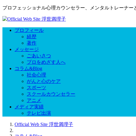
プロフェッショナル心理カウンセラー、メンタルトレーナー
プロフィール
経歴
著作
メッセージ
ごあいさつ
プロをめざす人へ
コラム&Blog
社会心理
がんと心のケア
スポーツ
スクールカウンセラー
アニメ
メディア実績
テレビ出演
Official Web Site 浮世満理子