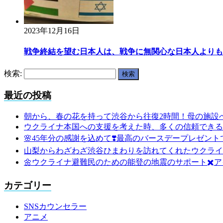
2023年12月16日
戦争終結を望む日本人は、戦争に無関心な日本人よりも、
検索:
最近の投稿
朝から、春の花を持って渋谷から往復2時間！母の施設
ウクライナ本国への支援を考えた時、多くの信頼できる
🌸45年分の感謝を込めて❣️最高のバースデープレゼントで
山梨からわざわざ渋谷ひまわりを訪れてくれたウクライ
🌼ウクライナ避難民のための能登の地震のサポート✖️ア
カテゴリー
SNSカウンセラー
アニメ