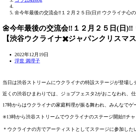
コラム&Blog
🌼今年最後の交流会‼️１２月２５日(日)‼️ ウクライ
🌼今年最後の交流会‼️１２月２５日(
【渋谷ウクライナ✖️ジャパンクリスマス】
2022年12月19日
浮世 満理子
当日は渋谷ストリームにウクライナの特設ステージが登場し
近くの渋谷ひまわりでは、ジョブフェスタ2がおこなわれ、
17時からはウクライナの家庭料理が振る舞われ、みんなでゲ
✳️13時から渋谷ストリームでウクライナのステージ開始‼️チ
＊ウクライナの方でアーティストとしてステージに参加した