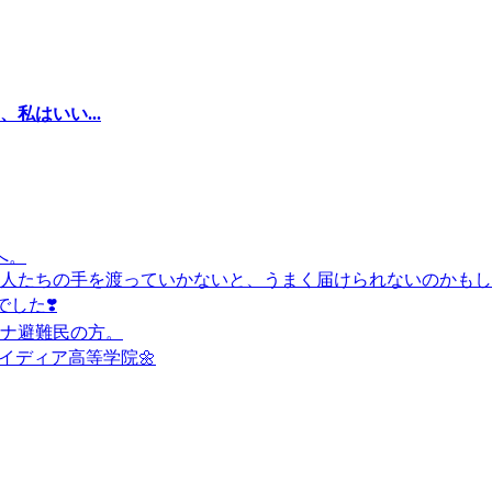
私はいい...
へ。
人たちの手を渡っていかないと、うまく届けられないのかもし
した❣️
ナ避難民の方。
イディア高等学院🌼