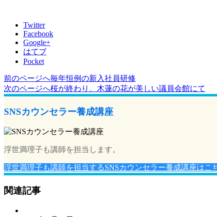
Twitter
Facebook
Google+
はてブ
Pocket
前のページへ
毎年恒例の新入社員研修
投
次のページへ
桜が終わり、木蓮の花が美しい議員会館にて
稿
ナ
SNSカウンセラー養成講座
ビ
ゲ
浮世満理子も講師を担当します。
ー
浮世満理子も講師を担当するSNSカウンセラー養成講座はこ
シ
ョ
関連記事
ン