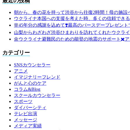
最近の投稿
朝から、春の花を持って渋谷から往復2時間！母の施設
ウクライナ本国への支援を考えた時、多くの信頼できる
🌸45年分の感謝を込めて❣️最高のバースデープレゼントで
山梨からわざわざ渋谷ひまわりを訪れてくれたウクライ
🌼ウクライナ避難民のための能登の地震のサポート✖️ア
カテゴリー
SNSカウンセラー
アニメ
イマジナリーフレンド
がんと心のケア
コラム&Blog
スクールカウンセラー
スポーツ
ダイバーシティ
テレビ出演
メッセージ
メディア実績