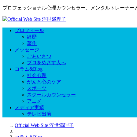
プロフェッショナル心理カウンセラー、メンタルトレーナー
プロフィール
経歴
著作
メッセージ
ごあいさつ
プロをめざす人へ
コラム&Blog
社会心理
がんと心のケア
スポーツ
スクールカウンセラー
アニメ
メディア実績
テレビ出演
Official Web Site 浮世満理子