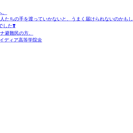
へ。
人たちの手を渡っていかないと、うまく届けられないのかもし
した❣️
ナ避難民の方。
イディア高等学院🌼