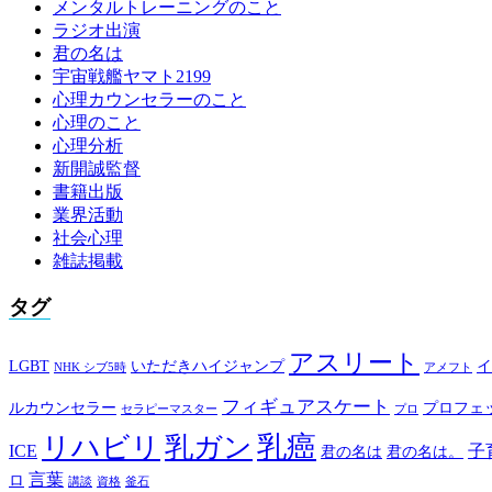
メンタルトレーニングのこと
ラジオ出演
君の名は
宇宙戦艦ヤマト2199
心理カウンセラーのこと
心理のこと
心理分析
新開誠監督
書籍出版
業界活動
社会心理
雑誌掲載
タグ
アスリート
LGBT
いただきハイジャンプ
イ
NHK シブ5時
アメフト
フィギュアスケート
ルカウンセラー
プロフェ
セラピーマスター
プロ
乳癌
リハビリ
乳ガン
ICE
子
君の名は
君の名は。
言葉
ロ
講談
資格
釜石