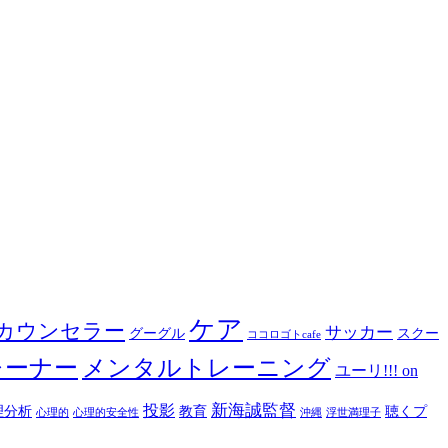
ケア
カウンセラー
サッカー
グーグル
スクー
ココロゴトcafe
レーナー
メンタルトレーニング
ユーリ!!! on
新海誠監督
投影
理分析
教育
聴くプ
心理的
心理的安全性
沖縄
浮世満理子