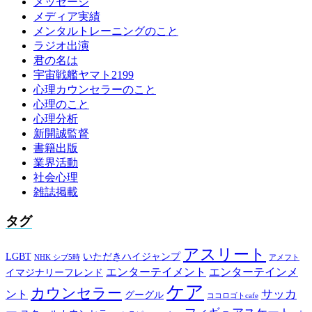
メッセージ
メディア実績
メンタルトレーニングのこと
ラジオ出演
君の名は
宇宙戦艦ヤマト2199
心理カウンセラーのこと
心理のこと
心理分析
新開誠監督
書籍出版
業界活動
社会心理
雑誌掲載
タグ
アスリート
LGBT
いただきハイジャンプ
NHK シブ5時
アメフト
エンターテイメント
エンターテインメ
イマジナリーフレンド
ケア
カウンセラー
サッカ
ント
グーグル
ココロゴトcafe