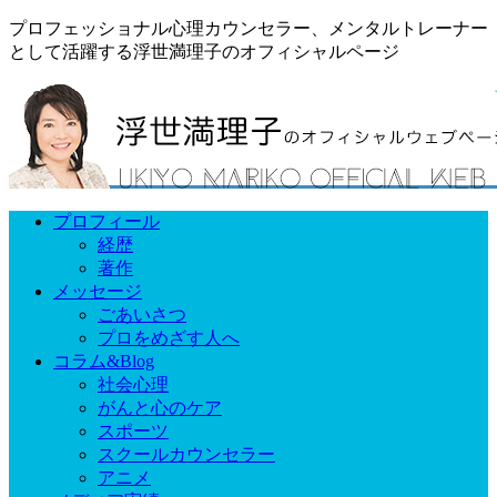
プロフェッショナル心理カウンセラー、メンタルトレーナー
として活躍する浮世満理子のオフィシャルページ
プロフィール
経歴
著作
メッセージ
ごあいさつ
プロをめざす人へ
コラム&Blog
社会心理
がんと心のケア
スポーツ
スクールカウンセラー
アニメ