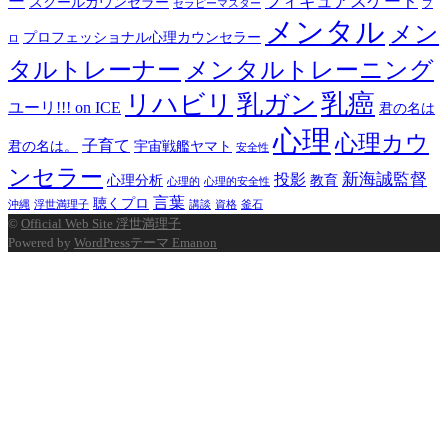
ー
フィギュアスケート
スクールカウンセラー
セラピーマスター
プ
メンタル
メン
プロフェッショナル心理カウンセラー
ロ
タルトレーナー
メンタルトレーニング
乳癌
リハビリ
乳ガン
ユーリ!!! on ICE
君の名は
心理
心理カウ
子育て
君の名は。
宇宙戦艦ヤマト
安全性
ンセラー
新海誠監督
投影
心理分析
教育
心理的
心理的安全性
言葉
聴くプロ
沖縄
浮世満理子
講談
資格
釜石
©
Official Web Site 浮世満理子
Powered by
WordPressテーマ Emanon