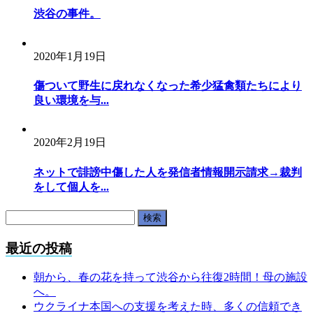
渋谷の事件。
2020年1月19日
傷ついて野生に戻れなくなった希少猛禽類たちにより
良い環境を与...
2020年2月19日
ネットで誹謗中傷した人を発信者情報開示請求→裁判
をして個人を...
検
索:
最近の投稿
朝から、春の花を持って渋谷から往復2時間！母の施設
へ。
ウクライナ本国への支援を考えた時、多くの信頼でき