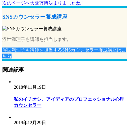
稿
次のページへ
大阪万博決まりましたね！
ナ
SNSカウンセラー養成講座
ビ
ゲ
ー
浮世満理子も講師を担当します。
シ
浮世満理子も講師を担当するSNSカウンセラー養成講座はこ
ョ
ちら
ン
関連記事
2018年11月19日
私のイチオシ、アイディアのプロフェッショナル心理
カウンセラー
2019年12月29日