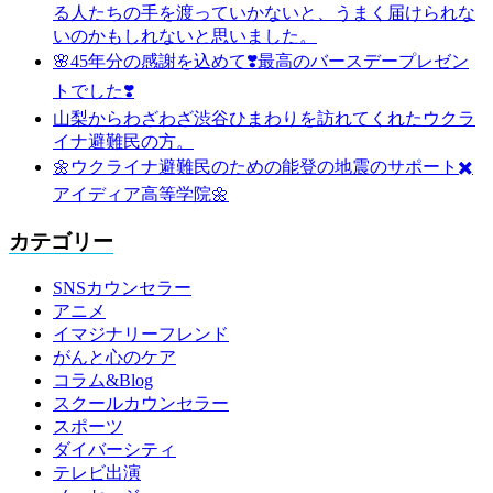
る人たちの手を渡っていかないと、うまく届けられな
いのかもしれないと思いました。
🌸45年分の感謝を込めて❣️最高のバースデープレゼン
トでした❣️
山梨からわざわざ渋谷ひまわりを訪れてくれたウクラ
イナ避難民の方。
🌼ウクライナ避難民のための能登の地震のサポート✖️
アイディア高等学院🌼
カテゴリー
SNSカウンセラー
アニメ
イマジナリーフレンド
がんと心のケア
コラム&Blog
スクールカウンセラー
スポーツ
ダイバーシティ
テレビ出演