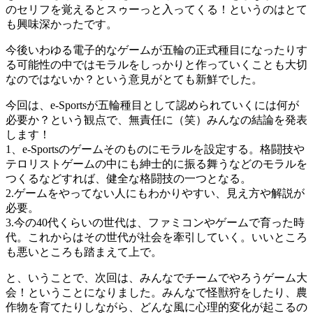
のセリフを覚えるとスゥーっと入ってくる！というのはとて
も興味深かったです。
今後いわゆる電子的なゲームが五輪の正式種目になったりす
る可能性の中ではモラルをしっかりと作っていくことも大切
なのではないか？という意見がとても新鮮でした。
今回は、e-Sportsが五輪種目として認められていくには何が
必要か？という観点で、無責任に（笑）みんなの結論を発表
します！
1、e-Sportsのゲームそのものにモラルを設定する。格闘技や
テロリストゲームの中にも紳士的に振る舞うなどのモラルを
つくるなどすれば、健全な格闘技の一つとなる。
2.ゲームをやってない人にもわかりやすい、見え方や解説が
必要。
3.今の40代くらいの世代は、ファミコンやゲームで育った時
代。これからはその世代が社会を牽引していく。いいところ
も悪いところも踏まえて上で。
と、いうことで、次回は、みんなでチームでやろうゲーム大
会！ということになりました。みんなで怪獣狩をしたり、農
作物を育てたりしながら、どんな風に心理的変化が起こるの