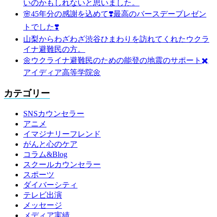
いのかもしれないと思いました。
🌸45年分の感謝を込めて❣️最高のバースデープレゼン
トでした❣️
山梨からわざわざ渋谷ひまわりを訪れてくれたウクラ
イナ避難民の方。
🌼ウクライナ避難民のための能登の地震のサポート✖️
アイディア高等学院🌼
カテゴリー
SNSカウンセラー
アニメ
イマジナリーフレンド
がんと心のケア
コラム&Blog
スクールカウンセラー
スポーツ
ダイバーシティ
テレビ出演
メッセージ
メディア実績