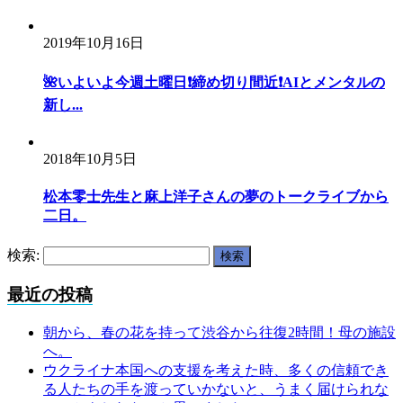
2019年10月16日
🌺いよいよ今週土曜日❗️締め切り間近❗️AIとメンタルの
新し...
2018年10月5日
松本零士先生と麻上洋子さんの夢のトークライブから
二日。
検索:
最近の投稿
朝から、春の花を持って渋谷から往復2時間！母の施設
へ。
ウクライナ本国への支援を考えた時、多くの信頼でき
る人たちの手を渡っていかないと、うまく届けられな