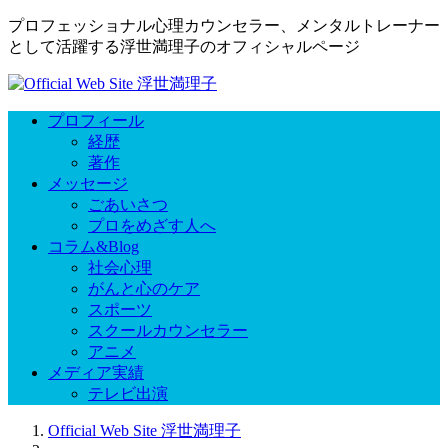
プロフェッショナル心理カウンセラー、メンタルトレーナー
として活躍する浮世満理子のオフィシャルページ
プロフィール
経歴
著作
メッセージ
ごあいさつ
プロをめざす人へ
コラム&Blog
社会心理
がんと心のケア
スポーツ
スクールカウンセラー
アニメ
メディア実績
テレビ出演
Official Web Site 浮世満理子