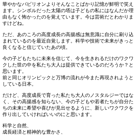
華やかなパビリオンよりそんなことばかり記憶が鮮明で笑え
ます。シンボルだった太陽の塔は子どもの私にはなんだか理
由もなく怖かったのを覚えています。今は芸術だとわかりま
すけどね。
ただ、あのころの高度成長の高揚感は無意識に自分に刷り込
まれているのを最近自覚します。科学や技術で未来がきっと
良くなると信じていたあの頃。
今の子どもたちに未来を信じて、今を生きれるだけのワクワ
クした世の中を私たち大人は提供できているのだろうか？と
思います。
前と同じオリンピックと万博の流れが今また再現されようと
している日本。
だけど、高度成長で育った私たち大人のノスタルジーではな
く、その高揚感を知らない、今の子どもや若者たちが自分た
ちの未来に希望や喜びが見出せるように、新しいワクワクを
作り出していければいいのにと思います。
科学と自然、
成長経済と精神的な豊かさ、