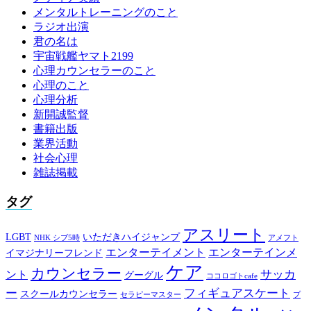
メンタルトレーニングのこと
ラジオ出演
君の名は
宇宙戦艦ヤマト2199
心理カウンセラーのこと
心理のこと
心理分析
新開誠監督
書籍出版
業界活動
社会心理
雑誌掲載
タグ
アスリート
LGBT
いただきハイジャンプ
NHK シブ5時
アメフト
エンターテイメント
エンターテインメ
イマジナリーフレンド
ケア
カウンセラー
サッカ
ント
グーグル
ココロゴトcafe
ー
フィギュアスケート
スクールカウンセラー
セラピーマスター
プ