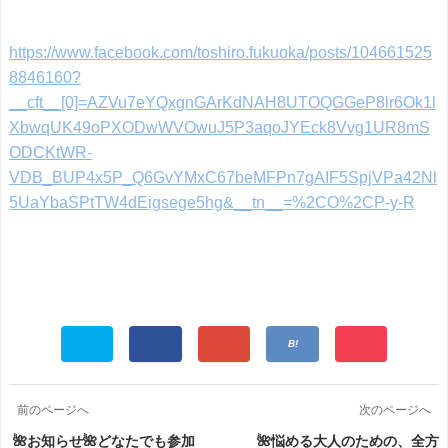
https://www.facebook.com/toshiro.fukuoka/posts/104661525
8846160?
__cft__[0]=AZVu7eYQxgnGArKdNAH8UTOQGGeP8lr6Ok1l
XbwqUK49oPXODwWVOwuJ5P3aqoJYEck8Vvg1UR8mS
ODCKtWR-
VDB_BUP4x5P_Q6GvYMxC67beMFPn7gAIF5SpjVPa42Nl
5UaYbaSPtTW4dEigsege5hg&__tn__=%2CO%2CP-y-R
前のページへ
次のページへ
🌺お知らせ🌺どなたでも参加
🌺悩める大人のための、全方