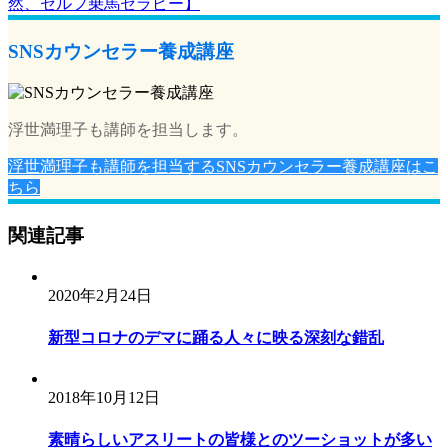
ナ
然、セルフ乗馬セラピー】
ビ
SNSカウンセラー養成講座
ゲ
ー
シ
浮世満理子も講師を担当します。
ョ
浮世満理子も講師を担当するSNSカウンセラー養成講座はこ
ちら
ン
関連記事
2020年2月24日
新型コロナのデマに踊る人々に映る深刻な錯乱
2018年10月12日
素晴らしいアスリートの皆様とのツーショットが多い