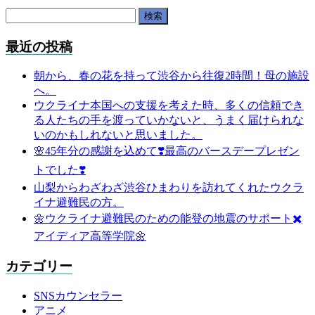
検
索:
最近の投稿
朝から、春の花を持って渋谷から往復2時間！母の施設
へ。
ウクライナ本国への支援を考えた時、多くの信頼でき
る人たちの手を渡っていかないと、うまく届けられな
いのかもしれないと思いました。
🌸45年分の感謝を込めて❣️最高のバースデープレゼン
トでした❣️
山梨からわざわざ渋谷ひまわりを訪れてくれたウクラ
イナ避難民の方。
🌼ウクライナ避難民のための能登の地震のサポート✖️
アイディア高等学院🌼
カテゴリー
SNSカウンセラー
アニメ