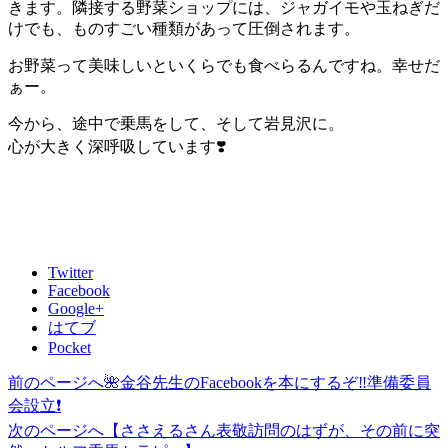
きます。隣接する野菜ショップには、ジャガイモや玉ねぎだ
けでも、ものすごい種類があって圧倒されます。
お野菜って美味しいといくらでも食べらるんですね。幸せだ
ぁー。
今から、途中で乗馬をして、そして岩見沢に。
心が大きく深呼吸しています❣️
Twitter
Facebook
Google+
はてブ
Pocket
前のページへ
🌺金谷先生のFacebookを本にするぞ‼️準備委員
投
会設立❗️
稿
次のページへ
【ささえるさん表敬訪問のはずが、その前に突