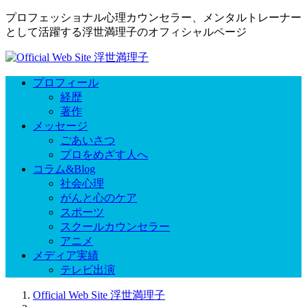
プロフェッショナル心理カウンセラー、メンタルトレーナー
として活躍する浮世満理子のオフィシャルページ
プロフィール
経歴
著作
メッセージ
ごあいさつ
プロをめざす人へ
コラム&Blog
社会心理
がんと心のケア
スポーツ
スクールカウンセラー
アニメ
メディア実績
テレビ出演
Official Web Site 浮世満理子