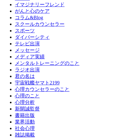
イマジナリーフレンド
がんと心のケア
コラム&Blog
スクールカウンセラー
スポーツ
ダイバーシティ
テレビ出演
メッセージ
メディア実績
メンタルトレーニングのこと
ラジオ出演
君の名は
宇宙戦艦ヤマト2199
心理カウンセラーのこと
心理のこと
心理分析
新開誠監督
書籍出版
業界活動
社会心理
雑誌掲載