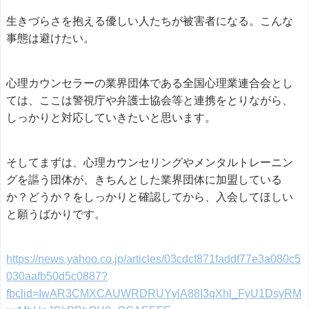
生きづらさを抱える優しい人たちが被害者になる。こんな
事態は避けたい。
心理カウンセラーの業界団体である全国心理業連合会とし
ては、ここは警視庁や弁護士協会等と連携をとりながら、
しっかりと対応していきたいと思います。
そしてまずは、心理カウンセリングやメンタルトレーニン
グを謳う団体が、きちんとした業界団体に加盟している
か？どうか？をしっかりと確認してから、入会してほしい
と願うばかりです。
https://news.yahoo.co.jp/articles/03cdcf871faddf77e3a080c5
030aafb50d5c0887?
fbclid=IwAR3CMXCAUWRDRUYylA88I3qXhl_FyU1DsyRM