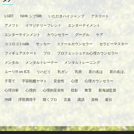
LGBT
NHK シブ5時
いただきハイジャンプ
アスリート
アメフト
イマジナリーフレンド
エンターテイメント
エンターテインメント
カウンセラー
グーグル
ケア
ココロゴトcafe
サッカー
スクールカウンセラー
セラピーマスター
フィギュアスケート
プロ
プロフェッショナル心理カウンセラー
メンタル
メンタルトレーナー
メンタルトレーニング
ユーリ!!! on ICE
リハビリ
乳ガン
乳癌
君の名は
君の名は。
子育て
宇宙戦艦ヤマト
安全性
心理
心理カウンセラー
心理分析
心理的
心理的安全性
投影
教育
新海誠監督
沖縄
浮世満理子
聴くプロ
言葉
講談
資格
釜石