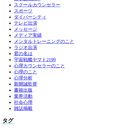
スクールカウンセラー
スポーツ
ダイバーシティ
テレビ出演
メッセージ
メディア実績
メンタルトレーニングのこと
ラジオ出演
君の名は
宇宙戦艦ヤマト2199
心理カウンセラーのこと
心理のこと
心理分析
新開誠監督
書籍出版
業界活動
社会心理
雑誌掲載
タグ