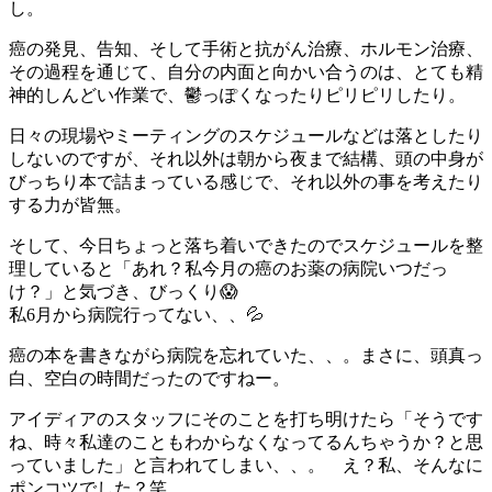
し。
癌の発見、告知、そして手術と抗がん治療、ホルモン治療、
その過程を通じて、自分の内面と向かい合うのは、とても精
神的しんどい作業で、鬱っぽくなったりピリピリしたり。
日々の現場やミーティングのスケジュールなどは落としたり
しないのですが、それ以外は朝から夜まで結構、頭の中身が
びっちり本で詰まっている感じで、それ以外の事を考えたり
する力が皆無。
そして、今日ちょっと落ち着いできたのでスケジュールを整
理していると「あれ？私今月の癌のお薬の病院いつだっ
け？」と気づき、びっくり😱
私6月から病院行ってない、、💦
癌の本を書きながら病院を忘れていた、、。まさに、頭真っ
白、空白の時間だったのですねー。
アイディアのスタッフにそのことを打ち明けたら「そうです
ね、時々私達のこともわからなくなってるんちゃうか？と思
っていました」と言われてしまい、、。 え？私、そんなに
ポンコツでした？笑