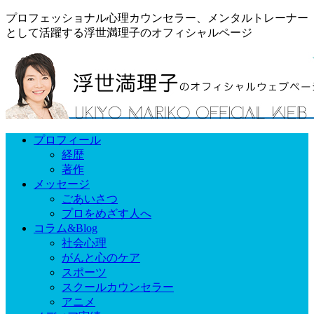
プロフェッショナル心理カウンセラー、メンタルトレーナー
として活躍する浮世満理子のオフィシャルページ
プロフィール
経歴
著作
メッセージ
ごあいさつ
プロをめざす人へ
コラム&Blog
社会心理
がんと心のケア
スポーツ
スクールカウンセラー
アニメ