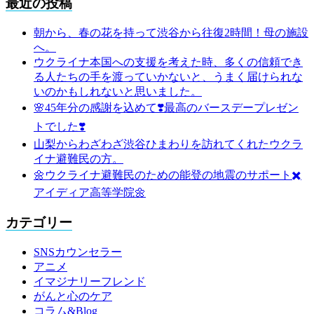
最近の投稿
朝から、春の花を持って渋谷から往復2時間！母の施設
へ。
ウクライナ本国への支援を考えた時、多くの信頼でき
る人たちの手を渡っていかないと、うまく届けられな
いのかもしれないと思いました。
🌸45年分の感謝を込めて❣️最高のバースデープレゼン
トでした❣️
山梨からわざわざ渋谷ひまわりを訪れてくれたウクラ
イナ避難民の方。
🌼ウクライナ避難民のための能登の地震のサポート✖️
アイディア高等学院🌼
カテゴリー
SNSカウンセラー
アニメ
イマジナリーフレンド
がんと心のケア
コラム&Blog