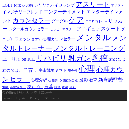
アスリート
LGBT
いただきハイジャンプ
NHK シブ5時
アメフト
エンターテイメント
エンターテインメ
イマジナリーフレンド
ケア
カウンセラー
サッカ
ント
グーグル
ココロゴトcafe
ー
フィギュアスケート
スクールカウンセラー
セラピーマスター
プ
メンタル
メン
プロフェッショナル心理カウンセラー
ロ
タルトレーナー
メンタルトレーニング
乳癌
リハビリ
乳ガン
ユーリ!!! on ICE
君の名は
心理
心理カウ
子育て
君の名は。
宇宙戦艦ヤマト
安全性
ンセラー
新海誠監督
投影
心理分析
教育
心理的
心理的安全性
言葉
聴くプロ
沖縄
浮世満理子
講談
資格
釜石
©
Official Web Site 浮世満理子
Powered by
WordPressテーマ Emanon