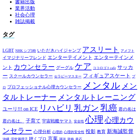
書籍出版
業界活動
社会心理
雑誌掲載
タグ
アスリート
LGBT
いただきハイジャンプ
NHK シブ5時
アメフト
エンターテイメント
エンターテインメ
イマジナリーフレンド
ケア
カウンセラー
サッカ
ント
グーグル
ココロゴトcafe
ー
フィギュアスケート
スクールカウンセラー
セラピーマスター
プ
メンタル
メン
プロフェッショナル心理カウンセラー
ロ
タルトレーナー
メンタルトレーニング
乳癌
リハビリ
乳ガン
ユーリ!!! on ICE
君の名は
心理
心理カウ
子育て
君の名は。
宇宙戦艦ヤマト
安全性
ンセラー
新海誠監督
投影
心理分析
教育
心理的
心理的安全性
言葉
聴くプロ
沖縄
浮世満理子
講談
資格
釜石