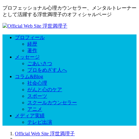
プロフェッショナル心理カウンセラー、メンタルトレーナー
として活躍する浮世満理子のオフィシャルページ
プロフィール
経歴
著作
メッセージ
ごあいさつ
プロをめざす人へ
コラム&Blog
社会心理
がんと心のケア
スポーツ
スクールカウンセラー
アニメ
メディア実績
テレビ出演
Official Web Site 浮世満理子