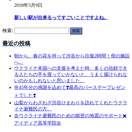
2018年5月9日
新しい駅が出来るってすごいことですよね。
検索:
最近の投稿
朝から、春の花を持って渋谷から往復2時間！母の施設
へ。
ウクライナ本国への支援を考えた時、多くの信頼でき
る人たちの手を渡っていかないと、うまく届けられな
いのかもしれないと思いました。
🌸45年分の感謝を込めて❣️最高のバースデープレゼン
トでした❣️
山梨からわざわざ渋谷ひまわりを訪れてくれたウクラ
イナ避難民の方。
🌼ウクライナ避難民のための能登の地震のサポート✖️
アイディア高等学院🌼