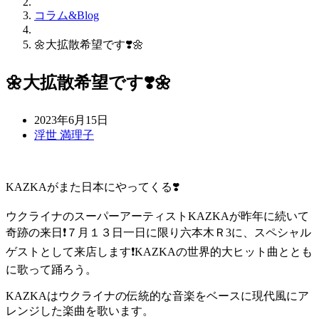
コラム&Blog
🌼大拡散希望です❣️🌼
🌼大拡散希望です❣️🌼
2023年6月15日
浮世 満理子
KAZKAがまた日本にやってくる❣️
ウクライナのスーパーアーティストKAZKAが昨年に続いて
奇跡の来日❗️７月１３日一日に限り六本木Ｒ3に、スペシャル
ゲストとして来店します❗️KAZKAの世界的大ヒット曲ととも
に歌って踊ろう。
KAZKAはウクライナの伝統的な音楽をベースに現代風にア
レンジした楽曲を歌います。