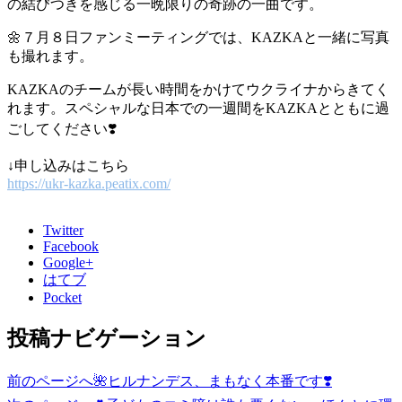
の結びつきを感じる一晩限りの奇跡の一曲です。
🌼７月８日ファンミーティングでは、KAZKAと一緒に写真
も撮れます。
KAZKAのチームが長い時間をかけてウクライナからきてく
れます。スペシャルな日本での一週間をKAZKAとともに過
ごしてください❣️
↓申し込みはこちら
https://ukr-kazka.peatix.com/
Twitter
Facebook
Google+
はてブ
Pocket
投稿ナビゲーション
前のページへ
🌺ヒルナンデス、まもなく本番です❣️