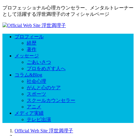
プロフェッショナル心理カウンセラー、メンタルトレーナー
として活躍する浮世満理子のオフィシャルページ
プロフィール
経歴
著作
メッセージ
ごあいさつ
プロをめざす人へ
コラム&Blog
社会心理
がんと心のケア
スポーツ
スクールカウンセラー
アニメ
メディア実績
テレビ出演
Official Web Site 浮世満理子