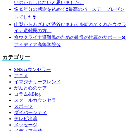
いのかもしれないと思いました。
🌸45年分の感謝を込めて❣️最高のバースデープレゼン
トでした❣️
山梨からわざわざ渋谷ひまわりを訪れてくれたウクラ
イナ避難民の方。
🌼ウクライナ避難民のための能登の地震のサポート✖️
アイディア高等学院🌼
カテゴリー
SNSカウンセラー
アニメ
イマジナリーフレンド
がんと心のケア
コラム&Blog
スクールカウンセラー
スポーツ
ダイバーシティ
テレビ出演
メッセージ
メディア実績