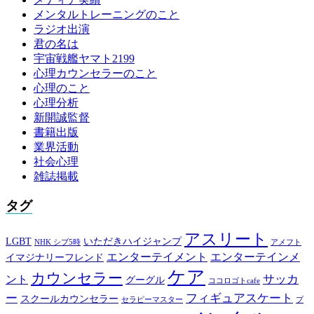
メンタルトレーニングのこと
ラジオ出演
君の名は
宇宙戦艦ヤマト2199
心理カウンセラーのこと
心理のこと
心理分析
新開誠監督
書籍出版
業界活動
社会心理
雑誌掲載
タグ
アスリート
LGBT
いただきハイジャンプ
NHK シブ5時
アメフト
エンターテイメント
エンターテインメ
イマジナリーフレンド
ケア
カウンセラー
サッカ
ント
グーグル
ココロゴトcafe
ー
フィギュアスケート
スクールカウンセラー
セラピーマスター
プ