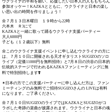
ウクライナの平和を願い、応援したい日本人の人ももちろん
参加オッケー！KAZKAとともに、ウクライナと日本の楽し
い思い出の時間を作りましょう！
🌼７月１３日木曜日 １９時から22時
六本木 Ｒ3にて
KAZKAと一緒に歌って踊るウクライナ支援パーティー
大人6000円
子ども（１２歳以下）無料
🌼このウクライナ支援イベントに申し込むウクライナの方に
は、７月１０日に開催される天才ギタリストSUGIZOのソロ
ライブ（定価11000円を無料招待）と7月８日の渋谷の日本的
伝統的ステージで行われるKAZKAファンミーティングに無
料で特別招待します❣️
✴︎日本の方でこの支援パーティーに申し込んだ方は、ファン
ミーティングのみ無料でご招待SUGIZOさんの LIVEは有料
になります。ご了承ください。
🌼７月１０日SUGIZOのライブではKAZKAとSUGIZOがコ
ラボした奇跡の楽曲が披露されます。ウクライナと日本の魂