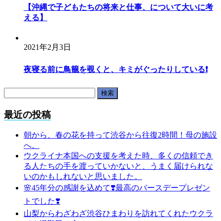
【沖縄で子どもたちの将来と仕事、について大いに考
える】
2021年2月3日
夜寝る前に鳥籠を覗くと、キミがぐったりしている❗️
検
索:
最近の投稿
朝から、春の花を持って渋谷から往復2時間！母の施設
へ。
ウクライナ本国への支援を考えた時、多くの信頼でき
る人たちの手を渡っていかないと、うまく届けられな
いのかもしれないと思いました。
🌸45年分の感謝を込めて❣️最高のバースデープレゼン
トでした❣️
山梨からわざわざ渋谷ひまわりを訪れてくれたウクラ