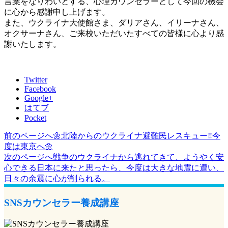
言葉をなりわいとする、心理カウンセラーとして今回の機会
に心から感謝申し上げます。
また、ウクライナ大使館さま、ダリアさん、イリーナさん、
オクサーナさん、ご来校いただいたすべての皆様に心より感
謝いたします。
Twitter
Facebook
Google+
はてブ
Pocket
前のページへ
🌼北陸からのウクライナ避難民レスキュー‼️今
投
度は東京へ🌼
稿
次のページへ
戦争のウクライナから逃れてきて、ようやく安
心できる日本に来たと思ったら、今度は大きな地震に遭い、
ナ
日々の余震に心が削られる。
ビ
ゲ
SNSカウンセラー養成講座
ー