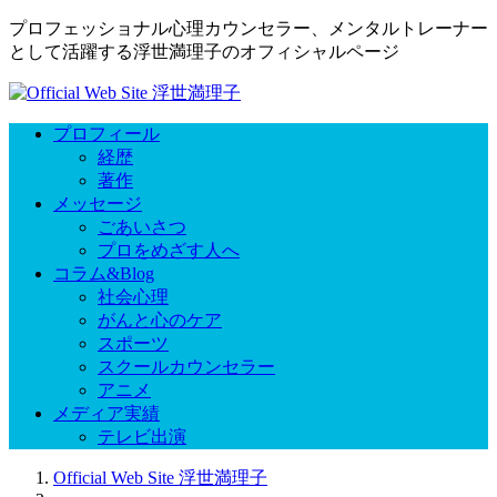
プロフェッショナル心理カウンセラー、メンタルトレーナー
として活躍する浮世満理子のオフィシャルページ
プロフィール
経歴
著作
メッセージ
ごあいさつ
プロをめざす人へ
コラム&Blog
社会心理
がんと心のケア
スポーツ
スクールカウンセラー
アニメ
メディア実績
テレビ出演
Official Web Site 浮世満理子