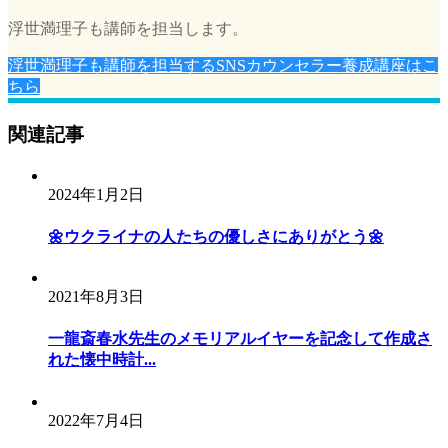
シ
浮世満理子も講師を担当します。
ョ
浮世満理子も講師を担当するSNSカウンセラー養成講座はこ
ン
ちら
関連記事
2024年1月2日
🌼ウクライナの人たちの優しさにありがとう🌼
2021年8月3日
一龍斎春水先生のメモリアルイヤーを記念して作成さ
れた懐中時計...
2022年7月4日