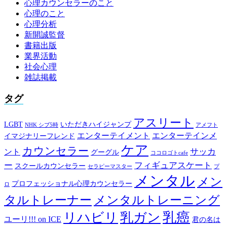
心理カウンセラーのこと
心理のこと
心理分析
新開誠監督
書籍出版
業界活動
社会心理
雑誌掲載
タグ
アスリート
LGBT
いただきハイジャンプ
NHK シブ5時
アメフト
エンターテイメント
エンターテインメ
イマジナリーフレンド
ケア
カウンセラー
サッカ
ント
グーグル
ココロゴトcafe
ー
フィギュアスケート
スクールカウンセラー
セラピーマスター
プ
メンタル
メン
プロフェッショナル心理カウンセラー
ロ
タルトレーナー
メンタルトレーニング
乳癌
リハビリ
乳ガン
ユーリ!!! on ICE
君の名は