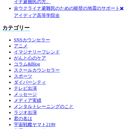
イナ避難民の方。
🌼ウクライナ避難民のための能登の地震のサポート✖️
アイディア高等学院🌼
カテゴリー
SNSカウンセラー
アニメ
イマジナリーフレンド
がんと心のケア
コラム&Blog
スクールカウンセラー
スポーツ
ダイバーシティ
テレビ出演
メッセージ
メディア実績
メンタルトレーニングのこと
ラジオ出演
君の名は
宇宙戦艦ヤマト2199