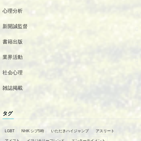
心理分析
新開誠監督
書籍出版
業界活動
社会心理
雑誌掲載
タグ
LGBT
NHK シブ5時
いただきハイジャンプ
アスリート
アメフト
イマジナリーフレンド
エンターテイメント