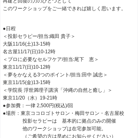
再建と回復の力のひとつとして
このワークショップをご一緒できれば嬉しく思います。
●日程
＜投影セラピー/担当:織田 貴子＞
大阪11/16(土)13-15時
名古屋11/17(日)10-12時
＜プロに必要なセルフケア/担当:尾下 恵＞
東京11/17(日)10-12時
＜夢をかなえる3つのポイント/担当:田中 誠忠＞
東京11/15(金)13-15時
＜学院長 浮世満理子講演「沖縄の自然と癒し」＞
東京11/20（水）19-21時
●参加費：一律 2,500円(税込)/回
●場所：東京ココロゴトサロン・梅田サロン・名古屋校
投影セラピーは 基本的に拠点のみの開催
他のワークショップは在宅参加可能。
（ご希望の方は早めにお知らせください）