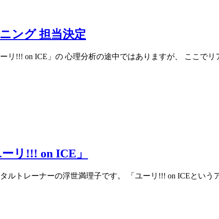
ニング 担当決定
!!! on ICE」の 心理分析の途中ではありますが、 ここでリ
!! on ICE」
ルトレーナーの浮世満理子です。 「ユーリ!!! on ICEとい