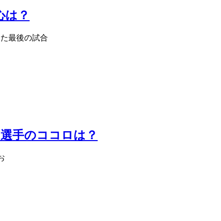
心は？
かけた最後の試合
える選手のココロは？
お