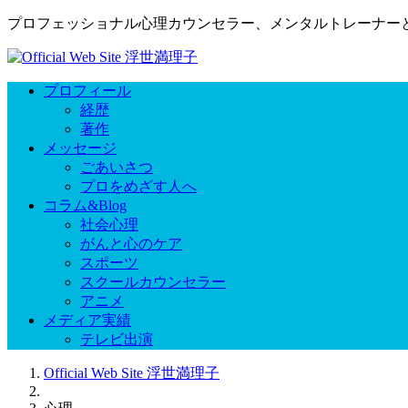
プロフェッショナル心理カウンセラー、メンタルトレーナー
プロフィール
経歴
著作
メッセージ
ごあいさつ
プロをめざす人へ
コラム&Blog
社会心理
がんと心のケア
スポーツ
スクールカウンセラー
アニメ
メディア実績
テレビ出演
Official Web Site 浮世満理子